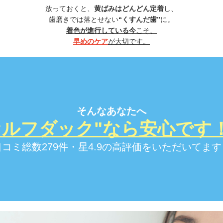
放っておくと、
黄ばみはどんどん定着
し、
歯磨きでは落とせない
“くすんだ歯”
に。
着色が進行している今
こそ、
早めのケア
が大切です。
そんなあなたへ
セルフダック"なら安心です
口コミ総数279件・星4.9の高評価をいただいてます