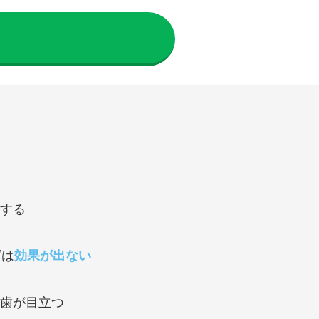
りする
グは
効果が出ない
い歯が目立つ