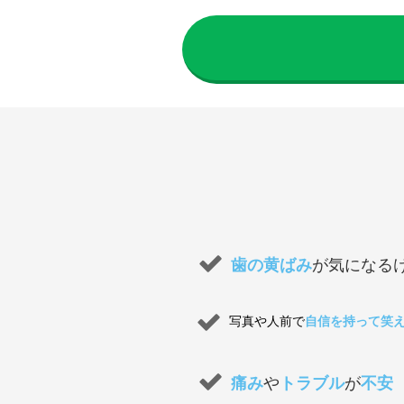
歯の黄ばみ
が気になる
写真や人前で
自信を持って笑
痛み
や
トラブル
が
不安