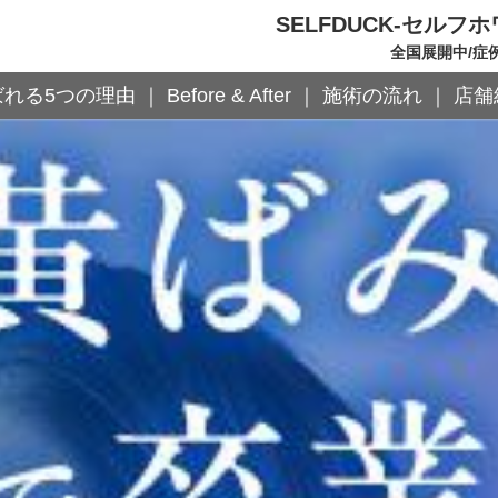
SELFDUCK-セル
全国展開中/症
ばれる5つの理由
Before & After
施術の流れ
店舗